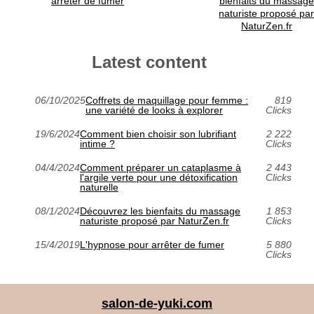
arrêter de fumer
bienfaits du massage
naturiste proposé pa
NaturZen.fr
Latest content
06/10/2025
Coffrets de maquillage pour femme :
819
une variété de looks à explorer
Clicks
19/6/2024
Comment bien choisir son lubrifiant
2 222
intime ?
Clicks
04/4/2024
Comment préparer un cataplasme à
2 443
l'argile verte pour une détoxification
Clicks
naturelle
08/1/2024
Découvrez les bienfaits du massage
1 853
naturiste proposé par NaturZen.fr
Clicks
15/4/2019
L'hypnose pour arrêter de fumer
5 880
Clicks
salon-de-yuki.com