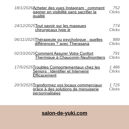
18/1/2026
Acheter des vues Instagram : comment
752
gagner en visibilité sans sacrifier la
Clicks
qualité
24/12/2025
Tout savoir sur les masques
774
chirurgicaux type iir
Clicks
06/11/2025
Thérapeute ou psychologue : quelles
889
différences ? avec Therasana
Clicks
02/10/2025
Comment Assurer Votre Confort
791
Thermique à Chauconin-Neufmontiers
Clicks
17/5/2025
Troubles Comportementaux chez les
1 486
Seniors : Identifier et Intervenir
Clicks
Efficacement
20/3/2025
Transformez vos locaux commerciaux
1 725
grâce à des solutions de menuiserie
Clicks
personnalisées
salon-de-yuki.com