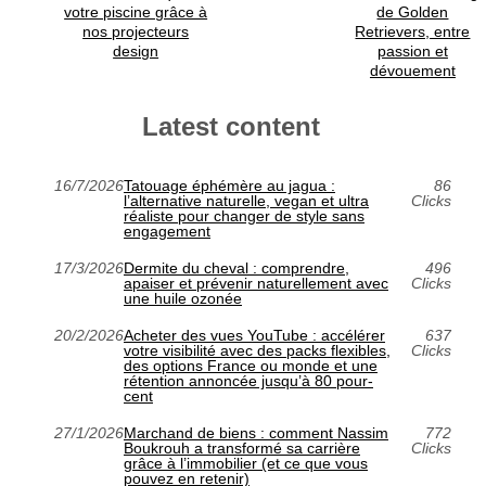
votre piscine grâce à
de Golden
nos projecteurs
Retrievers, entre
design
passion et
dévouement
Latest content
16/7/2026
Tatouage éphémère au jagua :
86
l’alternative naturelle, vegan et ultra
Clicks
réaliste pour changer de style sans
engagement
17/3/2026
Dermite du cheval : comprendre,
496
apaiser et prévenir naturellement avec
Clicks
une huile ozonée
20/2/2026
Acheter des vues YouTube : accélérer
637
votre visibilité avec des packs flexibles,
Clicks
des options France ou monde et une
rétention annoncée jusqu’à 80 pour-
cent
27/1/2026
Marchand de biens : comment Nassim
772
Boukrouh a transformé sa carrière
Clicks
grâce à l’immobilier (et ce que vous
pouvez en retenir)