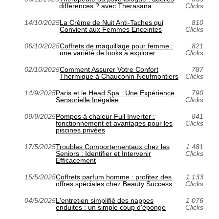
différences ? avec Therasana
Clicks
14/10/2025
La Crème de Nuit Anti-Taches qui
810
Convient aux Femmes Enceintes
Clicks
06/10/2025
Coffrets de maquillage pour femme :
821
une variété de looks à explorer
Clicks
02/10/2025
Comment Assurer Votre Confort
787
Thermique à Chauconin-Neufmontiers
Clicks
14/9/2025
Paris et le Head Spa : Une Expérience
790
Sensorielle Inégalée
Clicks
09/9/2025
Pompes à chaleur Full Inverter :
841
fonctionnement et avantages pour les
Clicks
piscines privées
17/5/2025
Troubles Comportementaux chez les
1 481
Seniors : Identifier et Intervenir
Clicks
Efficacement
15/5/2025
Coffrets parfum homme : profitez des
1 133
offres spéciales chez Beauty Success
Clicks
04/5/2025
L'entretien simplifié des nappes
1 076
enduites : un simple coup d'éponge
Clicks