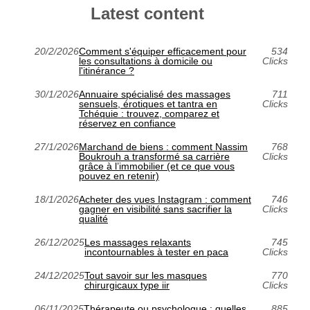
Latest content
20/2/2026
Comment s'équiper efficacement pour
534
les consultations à domicile ou
Clicks
l'itinérance ?
30/1/2026
Annuaire spécialisé des massages
711
sensuels, érotiques et tantra en
Clicks
Tchéquie : trouvez, comparez et
réservez en confiance
27/1/2026
Marchand de biens : comment Nassim
768
Boukrouh a transformé sa carrière
Clicks
grâce à l’immobilier (et ce que vous
pouvez en retenir)
18/1/2026
Acheter des vues Instagram : comment
746
gagner en visibilité sans sacrifier la
Clicks
qualité
26/12/2025
Les massages relaxants
745
incontournables à tester en paca
Clicks
24/12/2025
Tout savoir sur les masques
770
chirurgicaux type iir
Clicks
06/11/2025
Thérapeute ou psychologue : quelles
885