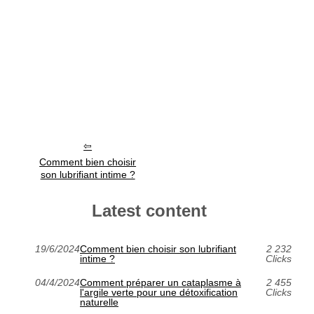
Comment bien choisir
son lubrifiant intime ?
Latest content
19/6/2024
Comment bien choisir son lubrifiant
2 232
intime ?
Clicks
04/4/2024
Comment préparer un cataplasme à
2 455
l'argile verte pour une détoxification
Clicks
naturelle