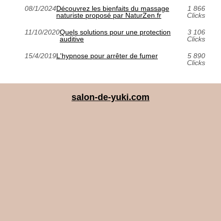
08/1/2024
Découvrez les bienfaits du massage
1 866
naturiste proposé par NaturZen.fr
Clicks
11/10/2020
Quels solutions pour une protection
3 106
auditive
Clicks
15/4/2019
L'hypnose pour arrêter de fumer
5 890
Clicks
salon-de-yuki.com