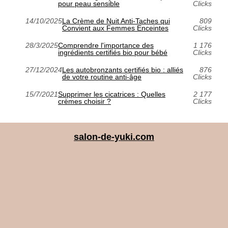
pour peau sensible
Clicks
14/10/2025
La Crème de Nuit Anti-Taches qui
809
Convient aux Femmes Enceintes
Clicks
28/3/2025
Comprendre l'importance des
1 176
ingrédients certifiés bio pour bébé
Clicks
27/12/2024
Les autobronzants certifiés bio : alliés
876
de votre routine anti-âge
Clicks
15/7/2021
Supprimer les cicatrices : Quelles
2 177
crèmes choisir ?
Clicks
salon-de-yuki.com