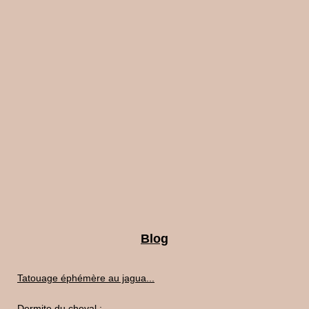
Blog
Tatouage éphémère au jagua...
Dermite du cheval :...